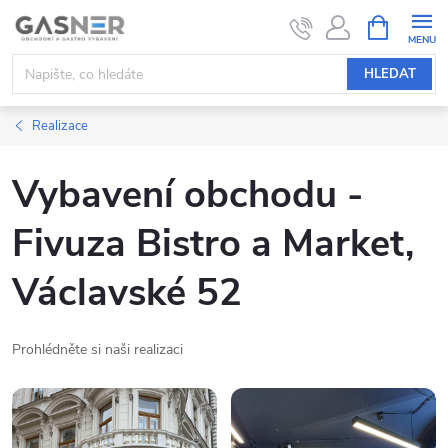
Přejít
NÁKUPNÍ
KOŠÍK
na
obsah
HLEDAT
Realizace
Vybavení obchodu -
Fivuza Bistro a Market,
Václavské 52
Prohlédněte si naši realizaci