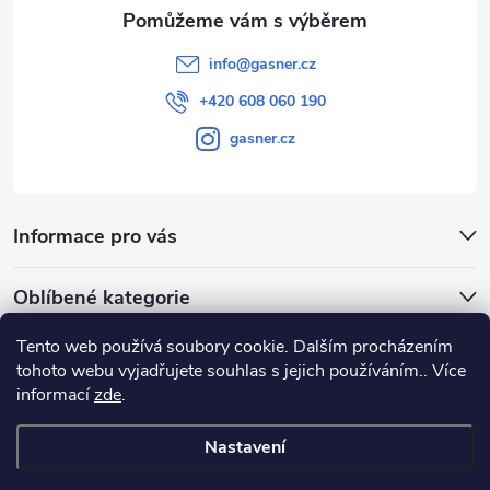
info
@
gasner.cz
+420 608 060 190
gasner.cz
Informace pro vás
Oblíbené kategorie
Tento web používá soubory cookie. Dalším procházením
Přijímáme online platby
tohoto webu vyjadřujete souhlas s jejich používáním.. Více
informací
zde
.
Nastavení