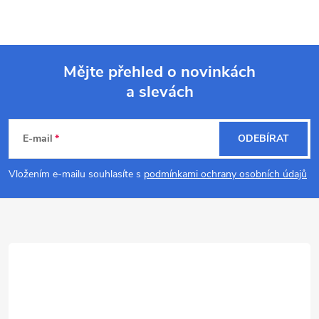
Mějte přehled o novinkách
a slevách
Z
á
E-mail
ODEBÍRAT
p
Vložením e-mailu souhlasíte s
podmínkami ochrany osobních údajů
a
t
í