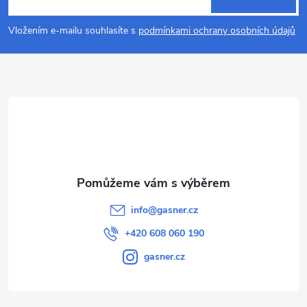
p
Vložením e-mailu souhlasíte s
podmínkami ochrany osobních údajů
a
t
í
info
@
gasner.cz
+420 608 060 190
gasner.cz