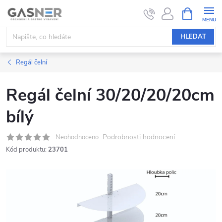
Přejít
NÁKUPNÍ
KOŠÍK
na
obsah
HLEDAT
Regál čelní
Regál čelní 30/20/20/20cm
bílý
Podrobnosti hodnocení
Neohodnoceno
Kód produktu:
23701