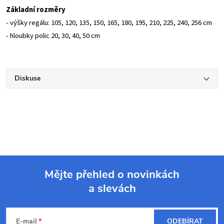
Základní rozměry
- výšky regálu: 105, 120, 135, 150, 165, 180, 195, 210, 225, 240, 256 cm
- hloubky polic 20, 30, 40, 50 cm
Diskuse
Mějte přehled o novinkách
a slevách
Z
á
E-mail
ODEBÍRAT