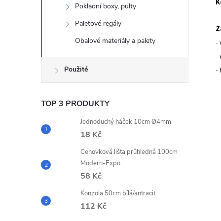
K
Pokladní boxy, pulty
Paletové regály
Z
Obalové materiály a palety
-
-
Použité
-
TOP 3 PRODUKTY
Jednoduchý háček 10cm Ø4mm
18 Kč
Cenovková lišta průhledná 100cm
Modern-Expo
58 Kč
Konzola 50cm bílá/antracit
112 Kč