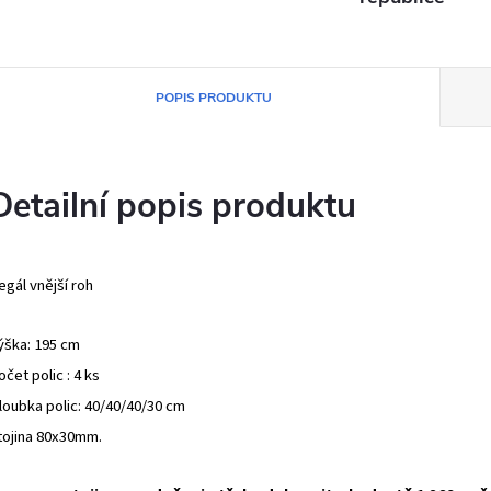
POPIS PRODUKTU
Detailní popis produktu
egál vnější roh
ýška: 195 cm
očet polic : 4 ks
loubka polic: 40/40/40/30 cm
tojina 80x30mm.