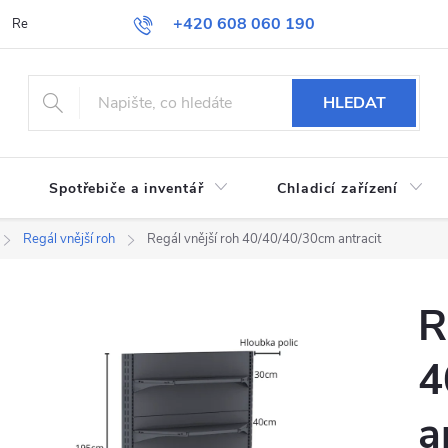
+420 608 060 190
Reklamace a vrácení zboží
Obchodní podmínky
Podmínky ochran
HLEDAT
Spotřebiče a inventář
Chladicí zařízení
Regál vnější roh
Regál vnější roh 40/40/40/30cm antracit
R
4
a