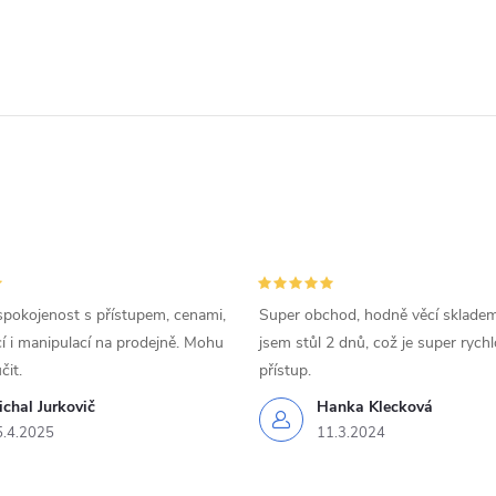
spokojenost s přístupem, cenami,
Super obchod, hodně věcí skladem
 i manipulací na prodejně. Mohu
jsem stůl 2 dnů, což je super rychl
čit.
přístup.
chal Jurkovič
Hanka Klecková
5.4.2025
11.3.2024