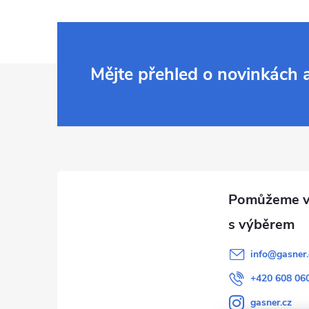
Z
Mějte přehled o novinkách
á
p
a
t
í
info
@
gasner.
+420 608 06
gasner.cz