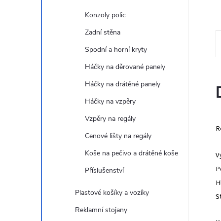
e
Konzoly polic
l
Zadní stěna
Spodní a horní kryty
Háčky na děrované panely
Háčky na drátěné panely
Háčky na vzpěry
Vzpěry na regály
R
Cenové lišty na regály
Koše na pečivo a drátěné koše
V
P
Příslušenství
H
Plastové košíky a vozíky
S
Reklamní stojany