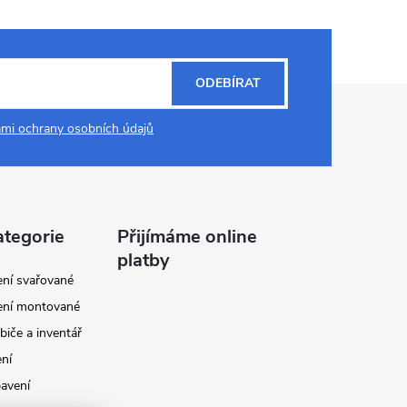
ODEBÍRAT
mi ochrany osobních údajů
ategorie
Přijímáme online
platby
ení svařované
ení montované
biče a inventář
ení
avení