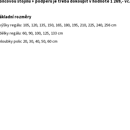
oncovou stojinu + podpěru je třeba dokoupit v hodnotě 1 269,- vč
ákladní rozměry
 výšky regálu: 105, 120, 135, 150, 165, 180, 195, 210, 225, 240, 256 cm
 délky regálu: 60, 90, 100, 125, 133 cm
 hloubky polic 20, 30, 40, 50, 60 cm