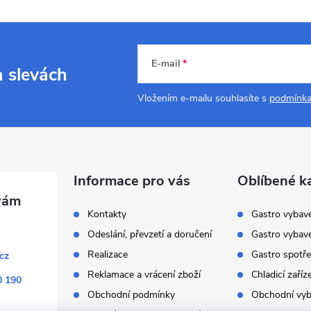
E-mail
a slevách
Vložením e-mailu souhlasíte s
podmínka
Informace pro vás
Oblíbené k
Kontakty
Gastro vybav
Odeslání, převzetí a doručení
Gastro vybav
Realizace
Gastro spotře
cz
Reklamace a vrácení zboží
Chladicí zaříz
0 190
Obchodní podmínky
Obchodní vyb