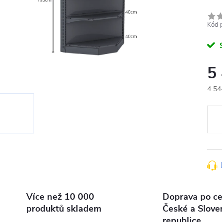
Kód 
5
4 54
Měr
cena
Více než 10 000
Doprava po ce
produktů skladem
České a Slove
republice