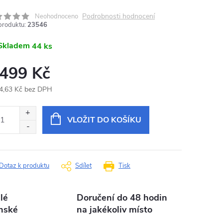
Podrobnosti hodnocení
Neohodnoceno
produktu:
23546
Skladem
44 ks
 499 Kč
4,63 Kč bez DPH
ná
:
VLOŽIT DO KOŠÍKU
Dotaz k produktu
Sdílet
Tisk
lé
Doručení do 48 hodin
nské
na jakékoliv místo