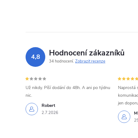
Hodnocení zákazníků
4,8
34 hodnocení
Zobrazit recenze
Už nikdy. Píší dodání do 48h. A ani po týdnu
Naprostá 
nic.
komunikací
jen doporu
Robert
2.7.2026
Mi
2