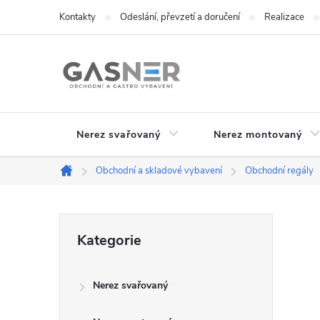
Přejít
Kontakty
Odeslání, převzetí a doručení
Realizace
na
obsah
Nerez svařovaný
Nerez montovaný
Obchodní a skladové vybavení
Obchodní regály
Domů
P
Přeskočit
Kategorie
kategorie
o
Nerez svařovaný
s