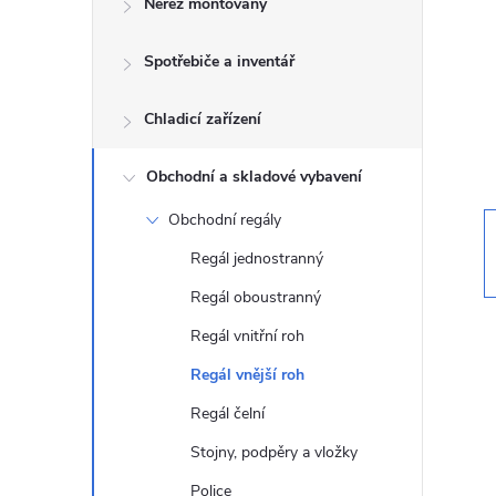
Nerez montovaný
t
Spotřebiče a inventář
r
a
Chladicí zařízení
n
Obchodní a skladové vybavení
Obchodní regály
n
Regál jednostranný
í
Regál oboustranný
Regál vnitřní roh
p
Regál vnější roh
a
Regál čelní
n
Stojny, podpěry a vložky
Police