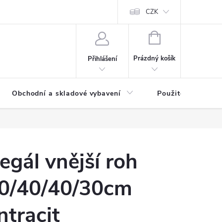
y osobních údajů
CZK
NÁKUPNÍ
KOŠÍK
Prázdný košík
Přihlášení
Obchodní a skladové vybavení
Použité
egál vnější roh
0/40/40/30cm
ntracit