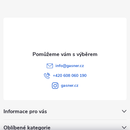
a
t
í
info
@
gasner.cz
+420 608 060 190
gasner.cz
Informace pro vás
Oblíbené kategorie