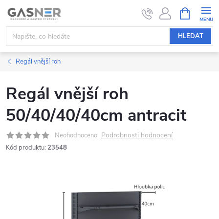
Přejít
NÁKUPNÍ
KOŠÍK
na
obsah
HLEDAT
Regál vnější roh
Regál vnější roh
50/40/40/40cm antracit
Podrobnosti hodnocení
Neohodnoceno
Kód produktu:
23548