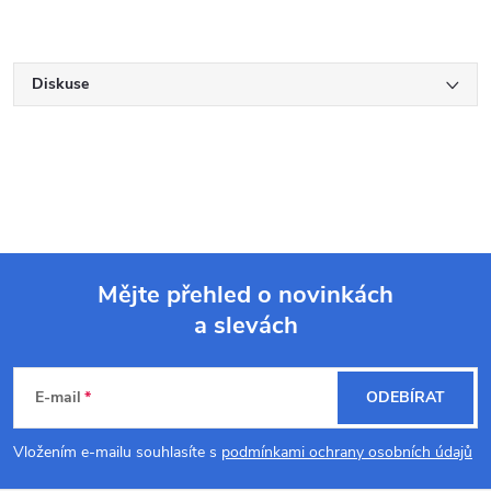
Diskuse
Mějte přehled o novinkách
a slevách
Z
á
E-mail
ODEBÍRAT
p
Vložením e-mailu souhlasíte s
podmínkami ochrany osobních údajů