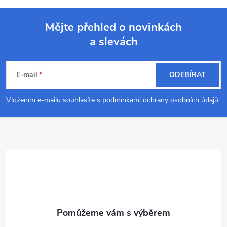
Mějte přehled o novinkách
a slevách
Z
á
E-mail
ODEBÍRAT
p
Vložením e-mailu souhlasíte s
podmínkami ochrany osobních údajů
a
t
í