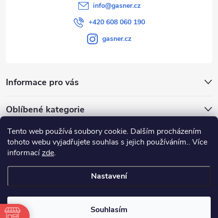
info
@
gasner.cz
+420 608 060 190
gasner.cz
Informace pro vás
Oblíbené kategorie
Tento web používá soubory cookie. Dalším procházením
Přijímáme online platby
tohoto webu vyjadřujete souhlas s jejich používáním.. Více
informací
zde
.
Nastavení
Copyright 2026
GASNER
. Všechna práva vyhrazena.
Souhlasím
Vytvořil Shoptet
|
E-shop vytvořil Petr Gavenda