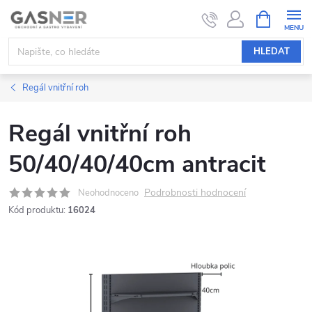
Přejít
NÁKUPNÍ
KOŠÍK
na
obsah
HLEDAT
Regál vnitřní roh
Regál vnitřní roh
50/40/40/40cm antracit
Podrobnosti hodnocení
Neohodnoceno
Kód produktu:
16024