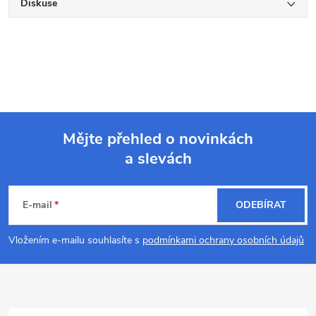
Diskuse
Mějte přehled o novinkách
a slevách
Z
á
E-mail
ODEBÍRAT
p
Vložením e-mailu souhlasíte s
podmínkami ochrany osobních údajů
a
t