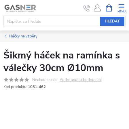
Přejít
NÁKUPNÍ
KOŠÍK
na
obsah
HLEDAT
Háčky na vzpěry
Šikmý háček na ramínka s
válečky 30cm Ø10mm
Podrobnosti hodnocení
Neohodnoceno
Kód produktu:
1081-462