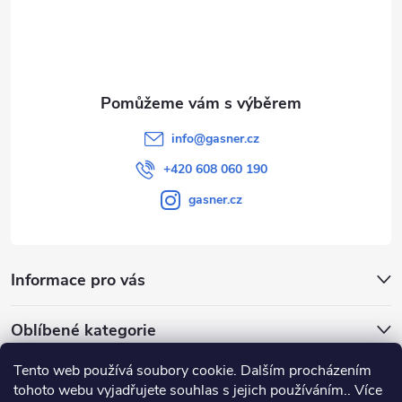
í
info
@
gasner.cz
+420 608 060 190
gasner.cz
Informace pro vás
Oblíbené kategorie
Tento web používá soubory cookie. Dalším procházením
Přijímáme online platby
tohoto webu vyjadřujete souhlas s jejich používáním.. Více