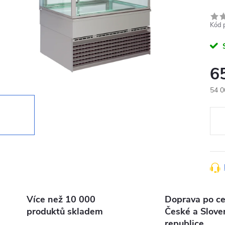
Kód 
6
54 0
Měr
cena
Více než 10 000
Doprava po ce
produktů skladem
České a Slove
republice