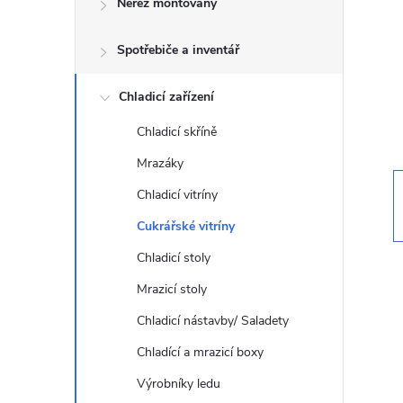
Nerez montovaný
t
Spotřebiče a inventář
r
a
Chladicí zařízení
Chladicí skříně
n
Mrazáky
n
Chladicí vitríny
Cukrářské vitríny
í
Chladicí stoly
p
Mrazicí stoly
Chladicí nástavby/ Saladety
a
Chladící a mrazicí boxy
n
Výrobníky ledu