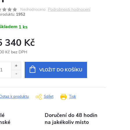
Podrobnosti hodnocení
Neohodnoceno
produktu:
1952
Skladem
1 ks
5 340 Kč
00 Kč bez DPH
ná
:
VLOŽIT DO KOŠÍKU
Dotaz k produktu
Sdílet
Tisk
lé
Doručení do 48 hodin
nské
na jakékoliv místo