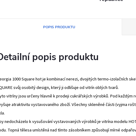
POPIS PRODUKTU
Detailní popis produktu
eorgia 1000 Square hot je kombinací nerezi, dvojitých termo-izolačních skel 
QUARE svůj osobitý design, který ji odlišuje od vitrín oblých tvarů.
yto vitríny jsou určeny hlavně k prodeji cukrářských výrobků. Pod každým 
vyšuje atraktivitu vystavovaného zboží. Všechny skleněné části (vyjma rošt
la.
by nedocházelo k vysušování vystavovaných výrobků je vitrína modelu HO
odu. Topná tělesa umístěná nad tímto zásobníkem způsobují mírné odpařová