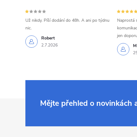
Už nikdy. Píší dodání do 48h. A ani po týdnu
Naprostá 
nic.
komunikací
jen doporu
Robert
2.7.2026
Mi
2
Z
Mějte přehled o novinkách
á
p