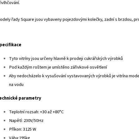
řivlhčování.
odely řady Square jsou vybaveny pojezdovými kolečky, zadní s brzdou, pro 
pecifikace
Tyto vitríny jsou určeny hlavně k prodeji cukrářských výrobků
Pod každým roštem je umístěno zářivkové osvětlení
Aby nedocházelo k vysušování vystavovaných výrobků je vitrína mod
na vodu
echnické parametry
Teplotní rozsah: +30 až +80°C
Napětí: 230V/50Hz
Příkon: 3125 W
Váha:195kg