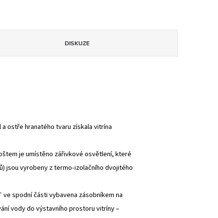
DISKUZE
a ostře hranatého tvaru získala vitrína
roštem je umístěno zářivkové osvětlení, které
ů) jsou vyrobeny z termo-izolačního dvojitého
T ve spodní části vybavena zásobníkem na
ní vody do výstavního prostoru vitríny –