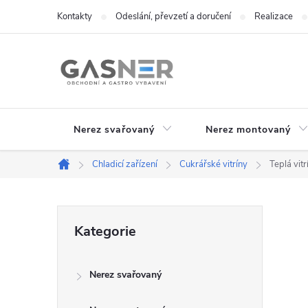
Přejít
Kontakty
Odeslání, převzetí a doručení
Realizace
na
obsah
Nerez svařovaný
Nerez montovaný
Chladicí zařízení
Cukrářské vitríny
Teplá vit
Domů
P
Přeskočit
Kategorie
kategorie
o
Nerez svařovaný
s