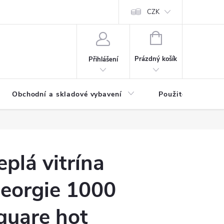
y osobních údajů
CZK
NÁKUPNÍ
KOŠÍK
Prázdný košík
Přihlášení
Obchodní a skladové vybavení
Použité
eplá vitrína
eorgie 1000
quare hot