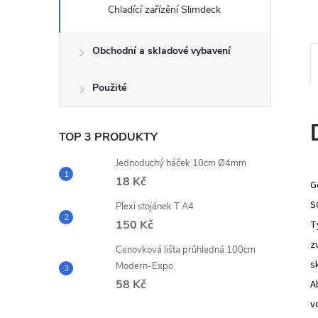
e
Chladící zařízění Slimdeck
l
Obchodní a skladové vybavení
Použité
TOP 3 PRODUKTY
Jednoduchý háček 10cm Ø4mm
18 Kč
G
S
Plexi stojánek T A4
150 Kč
T
z
Cenovková lišta průhledná 100cm
sk
Modern-Expo
58 Kč
A
v