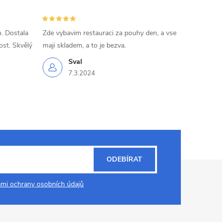
. Dostala
Zde vybavim restauraci za pouhy den, a vse
ost. Skvělý
maji skladem, a to je bezva.
Sval
7.3.2024
ODEBÍRAT
mi ochrany osobních údajů