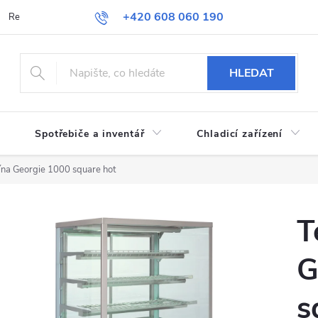
+420 608 060 190
Reklamace a vrácení zboží
Obchodní podmínky
Podmínky ochran
HLEDAT
Spotřebiče a inventář
Chladicí zařízení
rína Georgie 1000 square hot
T
G
s