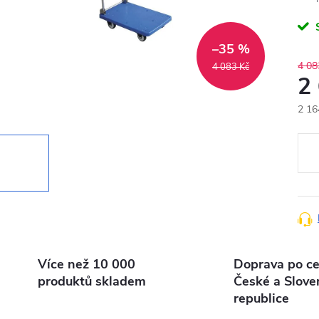
–35 %
4 08
4 083 Kč
2
2 16
Měr
cena
Více než 10 000
Doprava po ce
produktů skladem
České a Slove
republice