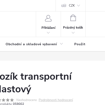
y osobních údajů
CZK
NÁKUPNÍ
KOŠÍK
Prázdný košík
Přihlášení
Obchodní a skladové vybavení
Použité
ozík transportní
lastový
Podrobnosti hodnocení
Neohodnoceno
produktu:
059002