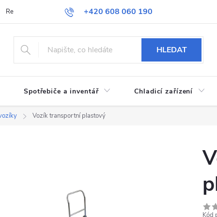
+420 608 060 190
Reklamace a vrácení zboží
Obchodní podmínky
Podmínky ochran
HLEDAT
Spotřebiče a inventář
Chladicí zařízení
vozíky
Vozík transportní plastový
V
p
Kód 