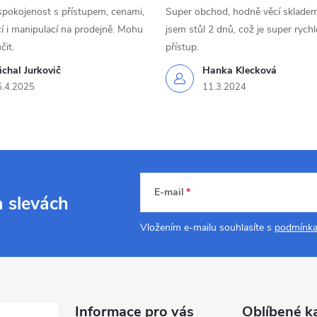
spokojenost s přístupem, cenami,
Super obchod, hodně věcí skladem
 i manipulací na prodejně. Mohu
jsem stůl 2 dnů, což je super rychl
čit.
přístup.
chal Jurkovič
Hanka Klecková
5.4.2025
11.3.2024
E-mail
a slevách
Vložením e-mailu souhlasíte s
podmínka
Informace pro vás
Oblíbené k