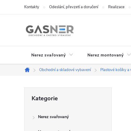
Přejít
Kontakty
Odeslání, převzetí a doručení
Realizace
na
obsah
Nerez svařovaný
Nerez montovaný
Obchodní a skladové vybavení
Plastové košíky a 
Domů
P
Přeskočit
Kategorie
kategorie
o
Nerez svařovaný
s