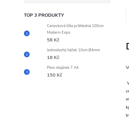
e
TOP 3 PRODUKTY
l
Cenovková lišta průhledná 100cm
Modern-Expo
58 Kč
Jednoduchý háček 10cm Ø4mm
18 Kč
V
Plexi stojánek T A4
150 Kč
V
c
m
k
t