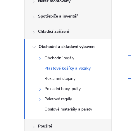
Nerez montovaný
t
Spotřebiče a inventář
r
a
Chladicí zařízení
n
Obchodní a skladové vybavení
Obchodní regály
n
Plastové košíky a vozíky
í
Reklamní stojany
Pokladní boxy, pulty
p
Paletové regály
a
Obalové materiály a palety
n
Použité