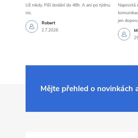
Už nikdy. Píší dodání do 48h. A ani po týdnu
Naprostá 
nic.
komunikací
jen doporu
Robert
2.7.2026
Mi
2
Z
Mějte přehled o novinkách
á
p
a