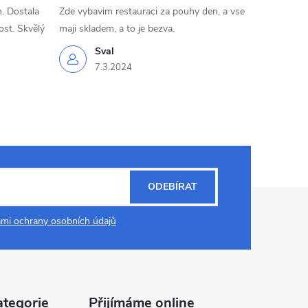
. Dostala
Zde vybavim restauraci za pouhy den, a vse
ost. Skvělý
maji skladem, a to je bezva.
Sval
7.3.2024
ODEBÍRAT
mi ochrany osobních údajů
ategorie
Přijímáme online