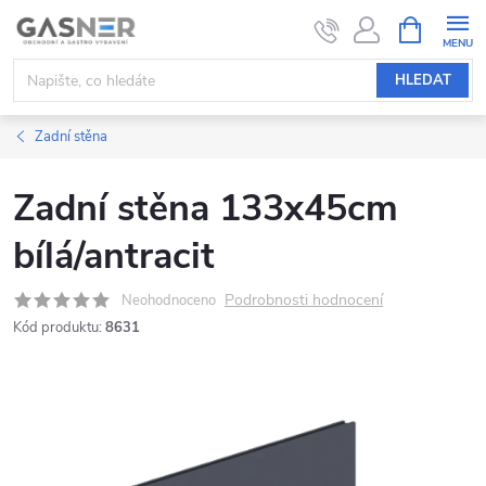
Přejít
NÁKUPNÍ
KOŠÍK
na
obsah
HLEDAT
Zadní stěna
Zadní stěna 133x45cm
bílá/antracit
Podrobnosti hodnocení
Neohodnoceno
Kód produktu:
8631