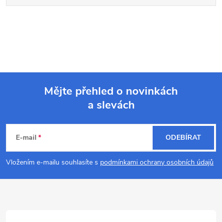
Mějte přehled o novinkách
a slevách
Z
á
E-mail
ODEBÍRAT
p
Vložením e-mailu souhlasíte s
podmínkami ochrany osobních údajů
a
t