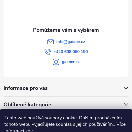
í
info
@
gasner.cz
+420 608 060 190
gasner.cz
Informace pro vás
Oblíbené kategorie
Tento web používá soubory cookie. Dalším procházením
Přijímáme online platby
tohoto webu vyjadřujete souhlas s jejich používáním.. Více
informací
zde
.