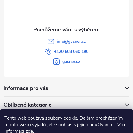
í
info
@
gasner.cz
+420 608 060 190
gasner.cz
Informace pro vás
Oblíbené kategorie
Tento web používá soubory cookie. Dalším procházením
Přijímáme online platby
tohoto webu vyjadřujete souhlas s jejich používáním.. Více
informací
zde
.