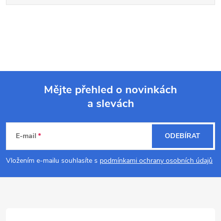
Mějte přehled o novinkách
a slevách
Z
á
E-mail
ODEBÍRAT
p
Vložením e-mailu souhlasíte s
podmínkami ochrany osobních údajů
a
t