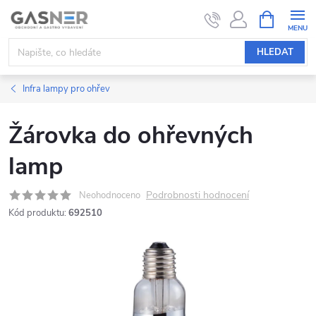
Přejít
NÁKUPNÍ
KOŠÍK
na
obsah
HLEDAT
Infra lampy pro ohřev
Žárovka do ohřevných
lamp
Podrobnosti hodnocení
Neohodnoceno
Kód produktu:
692510