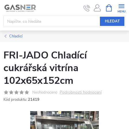
Přejít
NÁKUPNÍ
KOŠÍK
na
obsah
HLEDAT
Chladicí
FRI-JADO Chladící
cukrářská vitrína
102x65x152cm
Podrobnosti hodnocení
Neohodnoceno
Kód produktu:
21419