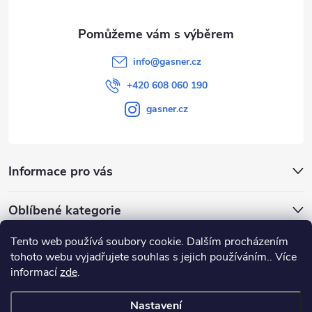
info
@
gasner.cz
+420 608 060 190
gasner.cz
Informace pro vás
Oblíbené kategorie
Tento web používá soubory cookie. Dalším procházením
Přijímáme online platby
tohoto webu vyjadřujete souhlas s jejich používáním.. Více
informací
zde
.
Nastavení