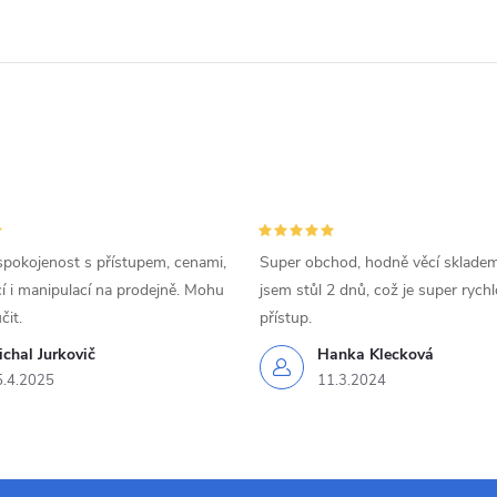
d
a
c
p
v
spokojenost s přístupem, cenami,
Super obchod, hodně věcí skladem
 i manipulací na prodejně. Mohu
jsem stůl 2 dnů, což je super rychl
k
čit.
přístup.
y
chal Jurkovič
Hanka Klecková
5.4.2025
11.3.2024
v
ý
p