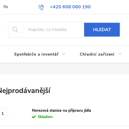
+420 608 060 190
Reklamace a vrácení zboží
Obchodní podmínky
Podmínky ochran
HLEDAT
Spotřebiče a inventář
Chladicí zařízení
Nejprodávanější
Nerezová stanice na přípravu jídla
Skladem