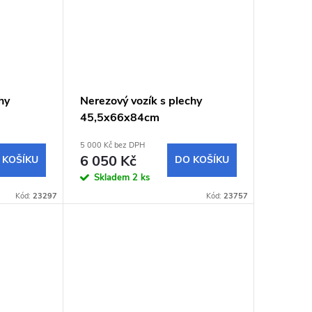
hy
Nerezový vozík s plechy
45,5x66x84cm
5 000 Kč bez DPH
6 050 Kč
 KOŠÍKU
DO KOŠÍKU
Skladem
2 ks
Kód:
23297
Kód:
23757