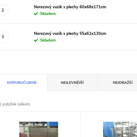
Nerezový vozík s plechy 60x68x171cm
Skladem
Nerezový vozík s plechy 55x62x130cm
Skladem
Ř
DOPORUČUJEME
NEJLEVNĚJŠÍ
NEJDRAŽŠÍ
a
1
položek celkem
z
V
e
ý