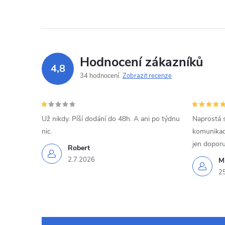
í
Hodnocení zákazníků
4,8
34 hodnocení
Zobrazit recenze
r
Už nikdy. Píší dodání do 48h. A ani po týdnu
Naprostá 
nic.
komunikací
jen doporu
Robert
2.7.2026
Mi
2