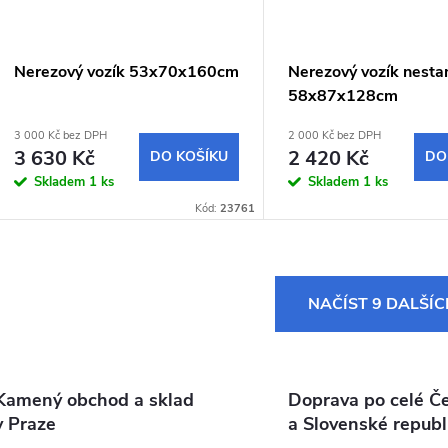
Nerezový vozík 53x70x160cm
Nerezový vozík nesta
58x87x128cm
3 000 Kč bez DPH
2 000 Kč bez DPH
3 630 Kč
2 420 Kč
DO KOŠÍKU
DO
Skladem
1 ks
Skladem
1 ks
Kód:
23761
O
NAČÍST 9 DALŠÍ
v
Kamený obchod a sklad
Doprava po celé Č
á
v Praze
a Slovenské republ