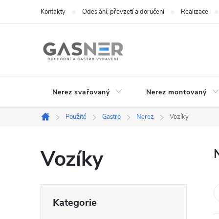
Přejít
Kontakty
Odeslání, převzetí a doručení
Realizace
na
obsah
Nerez svařovaný
Nerez montovaný
Použité
Gastro
Nerez
Vozíky
Domů
Vozíky
P
Přeskočit
Kategorie
kategorie