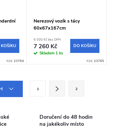
ndardní
Nerezový vozík s tácy
60x67x167cm
6 000 Kč bez DPH
7 260 Kč
 KOŠÍKU
DO KOŠÍKU
Skladem
1 ks
Kód:
23764
Kód:
23765
S
CH
1
2
t
r
á
eské
Doručení do 48 hodin
n
ice
na jakékoliv místo