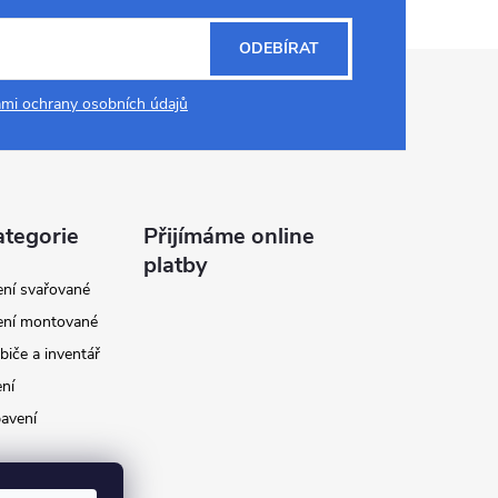
ODEBÍRAT
mi ochrany osobních údajů
ategorie
Přijímáme online
platby
ení svařované
ení montované
biče a inventář
ení
avení