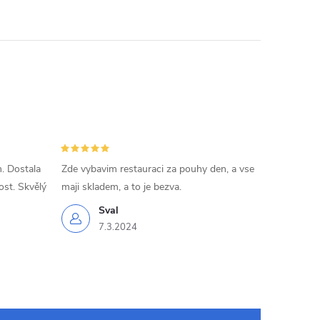
k
o
v
á
n
í
. Dostala
Zde vybavim restauraci za pouhy den, a vse
ost. Skvělý
maji skladem, a to je bezva.
Sval
7.3.2024