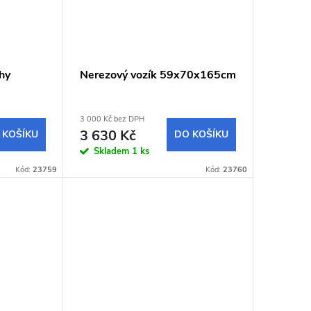
chy
Nerezový vozík 59x70x165cm
3 000 Kč bez DPH
3 630 Kč
 KOŠÍKU
DO KOŠÍKU
Skladem
1 ks
Kód:
23759
Kód:
23760