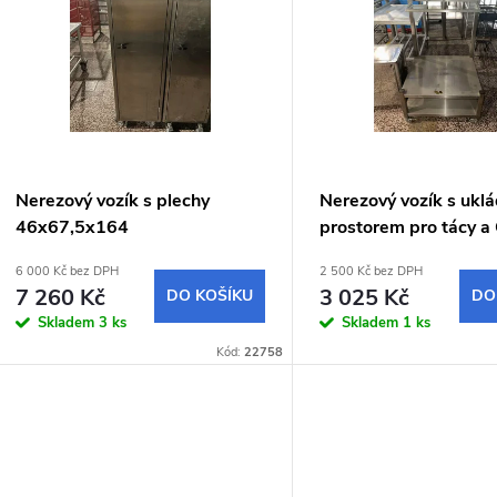
n
p
p
s
r
p
Nerezový vozík s plechy
Nerezový vozík s ukl
o
46x67,5x164
prostorem pro tácy a
r
příbory
6 000 Kč bez DPH
2 500 Kč bez DPH
d
7 260 Kč
3 025 Kč
DO KOŠÍKU
DO
o
Skladem
3 ks
Skladem
1 ks
u
Kód:
22758
d
k
u
t
k