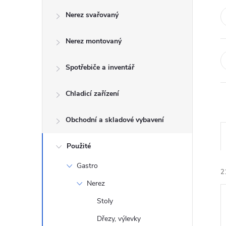
o
Nerez svařovaný
s
Nerez montovaný
t
Spotřebiče a inventář
r
a
Chladicí zařízení
n
Obchodní a skladové vybavení
n
Použité
Gastro
í
2
Nerez
p
Stoly
Dřezy, výlevky