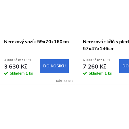
ů
t
ů
Nerezový vozík 59x70x160cm
Nerezová skříň s plec
57x47x146cm
3 000 Kč bez DPH
6 000 Kč bez DPH
3 630 Kč
7 260 Kč
DO KOŠÍKU
DO
Skladem
1 ks
Skladem
1 ks
Kód:
23282