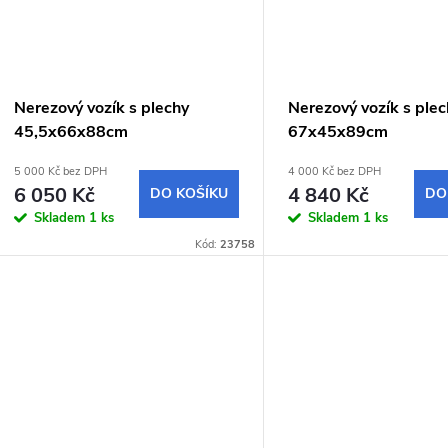
Nerezový vozík s plechy
Nerezový vozík s ple
45,5x66x88cm
67x45x89cm
5 000 Kč bez DPH
4 000 Kč bez DPH
6 050 Kč
4 840 Kč
DO KOŠÍKU
DO
Skladem
1 ks
Skladem
1 ks
Kód:
23758