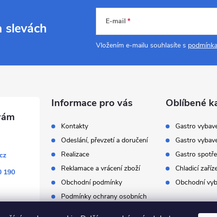
E-mail
a slevách
s
Vložením e-mailu souhlasíte s
podmínka
u
Informace pro vás
Oblíbené k
Kontakty
Gastro vybav
Odeslání, převzetí a doručení
Gastro vybav
Realizace
Gastro spotře
cz
Reklamace a vrácení zboží
Chladicí zaříz
0 190
Obchodní podmínky
Obchodní vyb
Podmínky ochrany osobních
údajů