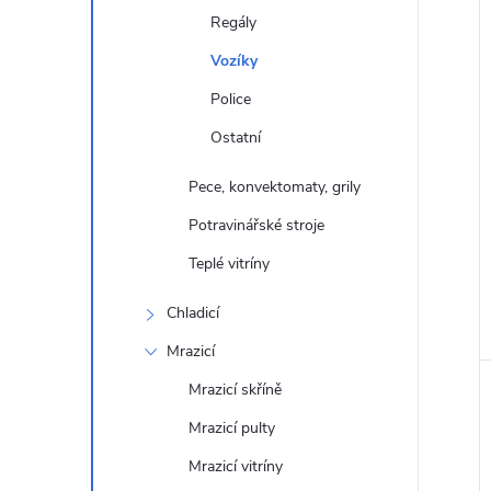
a
Regály
n
í
Vozíky
i
e
Police
Ostatní
l
Pece, konvektomaty, grily
Potravinářské stroje
Teplé vitríny
Chladicí
Mrazicí
Mrazicí skříně
Mrazicí pulty
Mrazicí vitríny