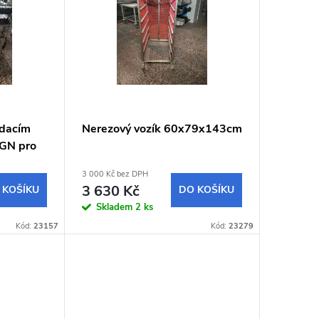
ádacím
Nerezový vozík 60x79x143cm
 GN pro
3 000 Kč bez DPH
3 630 Kč
 KOŠÍKU
DO KOŠÍKU
Skladem
2 ks
Kód:
23157
Kód:
23279