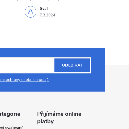
Sval
7.3.2024
ODEBÍRAT
mi ochrany osobních údajů
ategorie
Přijímáme online
platby
ení svařované