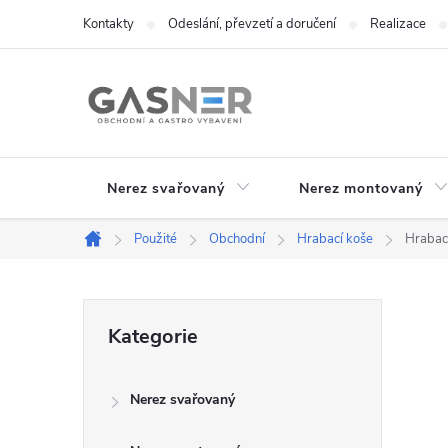
Přejít
Kontakty
Odeslání, převzetí a doručení
Realizace
na
obsah
Nerez svařovaný
Nerez montovaný
Použité
Obchodní
Hrabací koše
Hrabac
Domů
P
Přeskočit
Kategorie
kategorie
o
Nerez svařovaný
s