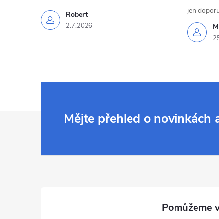
jen doporu
Robert
2.7.2026
Mi
2
Z
Mějte přehled o novinkách
á
p
a