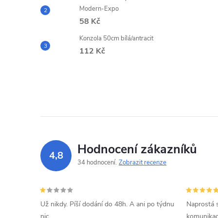
Modern-Expo
58 Kč
Konzola 50cm bílá/antracit
112 Kč
Hodnocení zákazníků
4,8
34 hodnocení
Zobrazit recenze
Už nikdy. Píší dodání do 48h. A ani po týdnu
Naprostá 
nic.
komunikací