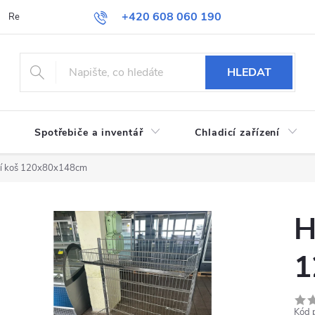
+420 608 060 190
Reklamace a vrácení zboží
Obchodní podmínky
Podmínky ochran
HLEDAT
Spotřebiče a inventář
Chladicí zařízení
í koš 120x80x148cm
H
1
Kód 