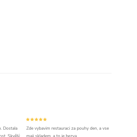
. Dostala
Zde vybavim restauraci za pouhy den, a vse
ost. Skvělý
maji skladem, a to je bezva.