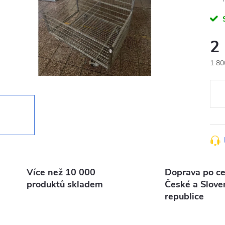
2
1 80
Měr
cena
Více než 10 000
Doprava po ce
produktů skladem
České a Slove
republice