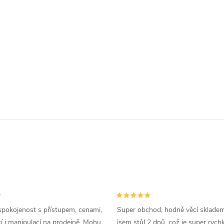
spokojenost s přístupem, cenami,
Super obchod, hodně věcí skladem
 i manipulací na prodejně. Mohu
jsem stůl 2 dnů, což je super rychl