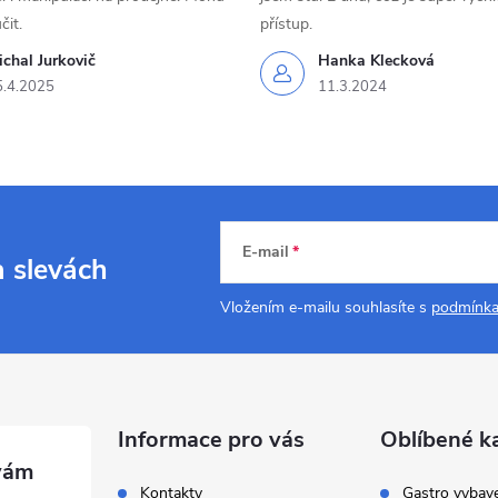
čit.
přístup.
chal Jurkovič
Hanka Klecková
5.4.2025
11.3.2024
E-mail
a slevách
Vložením e-mailu souhlasíte s
podmínka
Informace pro vás
Oblíbené k
Kontakty
Gastro vybav