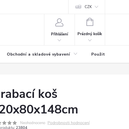
y osobních údajů
CZK
NÁKUPNÍ
KOŠÍK
Prázdný košík
Přihlášení
Obchodní a skladové vybavení
Použité
rabací koš
20x80x148cm
Podrobnosti hodnocení
Neohodnoceno
produktu:
23804