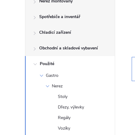
Nerez montovaný
t
Spotřebiče a inventář
r
a
Chladicí zařízení
n
Obchodní a skladové vybavení
n
Použité
Gastro
í
Nerez
p
Stoly
Dřezy, výlevky
a
Regály
n
Vozíky