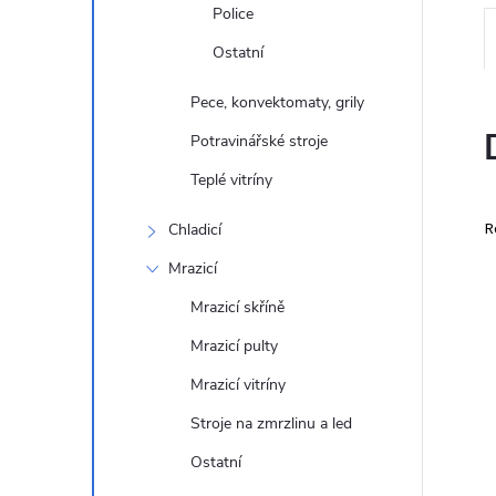
e
Police
Ostatní
l
Pece, konvektomaty, grily
Potravinářské stroje
Teplé vitríny
R
Chladicí
Mrazicí
Mrazicí skříně
Mrazicí pulty
Mrazicí vitríny
Stroje na zmrzlinu a led
Ostatní