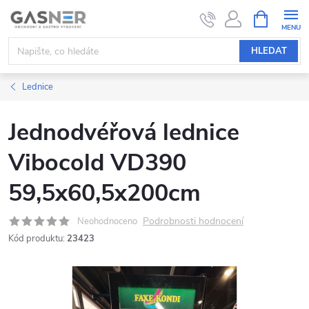
Přejít
NÁKUPNÍ
KOŠÍK
na
obsah
HLEDAT
Lednice
Jednodvéřová lednice
Vibocold VD390
59,5x60,5x200cm
Podrobnosti hodnocení
Neohodnoceno
Kód produktu:
23423