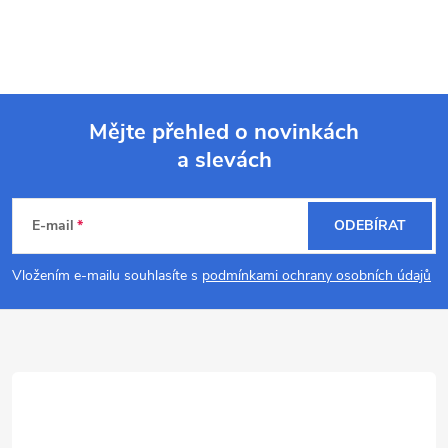
Mějte přehled o novinkách
a slevách
Z
á
E-mail
ODEBÍRAT
p
Vložením e-mailu souhlasíte s
podmínkami ochrany osobních údajů
a
t
í