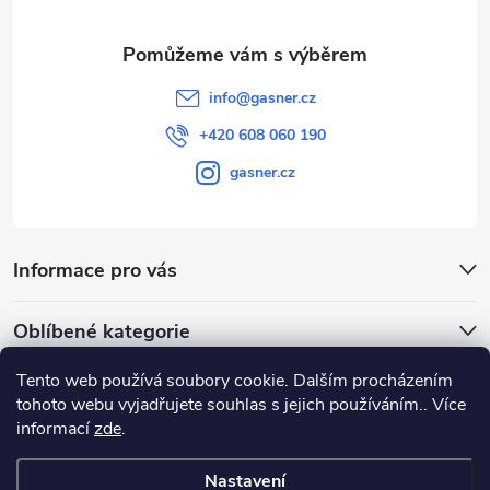
info
@
gasner.cz
+420 608 060 190
gasner.cz
Informace pro vás
Oblíbené kategorie
Tento web používá soubory cookie. Dalším procházením
Přijímáme online platby
tohoto webu vyjadřujete souhlas s jejich používáním.. Více
informací
zde
.
Nastavení