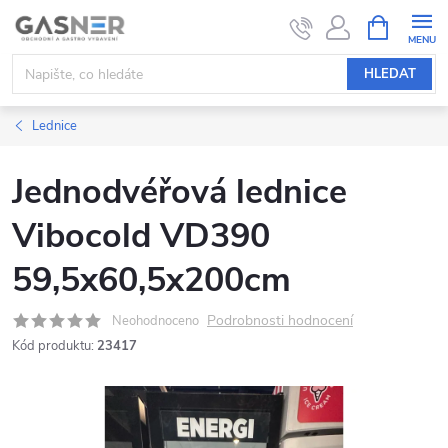
Přejít
NÁKUPNÍ
KOŠÍK
na
obsah
HLEDAT
Lednice
Jednodvéřová lednice
Vibocold VD390
59,5x60,5x200cm
Podrobnosti hodnocení
Neohodnoceno
Kód produktu:
23417