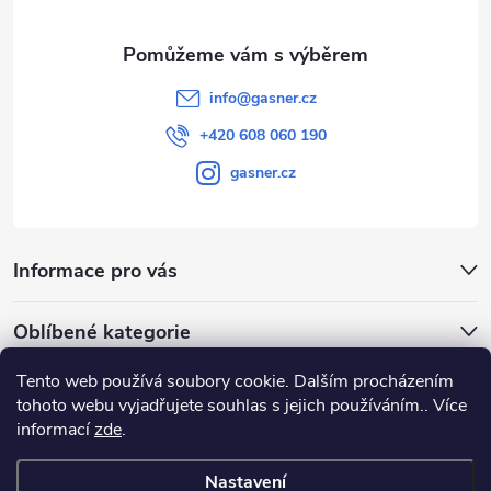
info
@
gasner.cz
+420 608 060 190
gasner.cz
Informace pro vás
Oblíbené kategorie
Tento web používá soubory cookie. Dalším procházením
Přijímáme online platby
tohoto webu vyjadřujete souhlas s jejich používáním.. Více
informací
zde
.
Nastavení