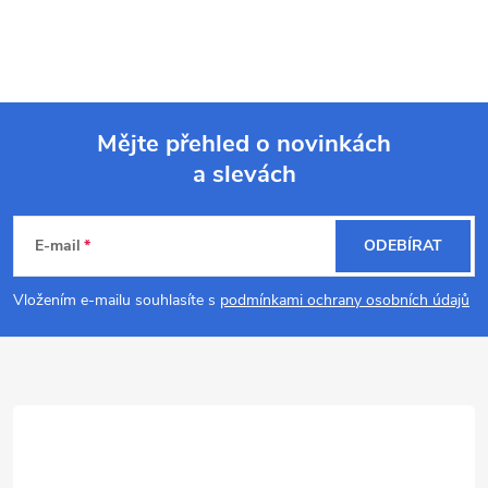
Mějte přehled o novinkách
a slevách
Z
á
E-mail
ODEBÍRAT
p
Vložením e-mailu souhlasíte s
podmínkami ochrany osobních údajů
a
t
í