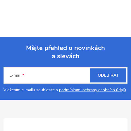
Mějte přehled o novinkách
a slevách
Z
á
E-mail
ODEBÍRAT
p
Vložením e-mailu souhlasíte s
podmínkami ochrany osobních údajů
a
t