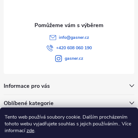
í
info
@
gasner.cz
+420 608 060 190
gasner.cz
Informace pro vás
Oblíbené kategorie
Tento web používá soubory cookie. Dalším procházením
Přijímáme online platby
tohoto webu vyjadřujete souhlas s jejich používáním.. Více
informací
zde
.