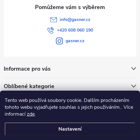
info
@
gasner.cz
+420 608 060 190
gasner.cz
Informace pro vás
Oblíbené kategorie
Tento web používá soubory cookie. Dalším procházením
Přijímáme online platby
tohoto webu vyjadřujete souhlas s jejich používáním.. Více
informací
zde
.
Nastavení