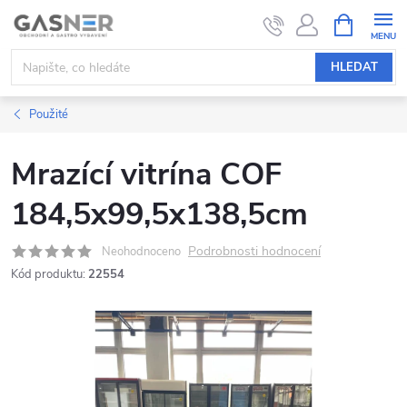
Přejít
NÁKUPNÍ
KOŠÍK
na
obsah
HLEDAT
Použité
Mrazící vitrína COF
184,5x99,5x138,5cm
Podrobnosti hodnocení
Neohodnoceno
Kód produktu:
22554