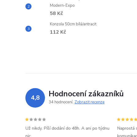
Modern-Expo
58 Kč
Konzola 50cm bílá/antracit
112 Kč
Hodnocení zákazníků
4,8
34 hodnocení
Zobrazit recenze
Už nikdy. Píší dodání do 48h. A ani po týdnu
Naprostá 
nic.
komunikací