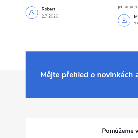
jen doporu
Robert
2.7.2026
Mi
2
Z
Mějte přehled o novinkách
á
p
a