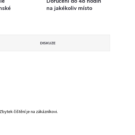
lé
Doručení do 48 hodin
nské
na jakékoliv místo
DISKUZE
bytek čištění je na zákázníkovi.