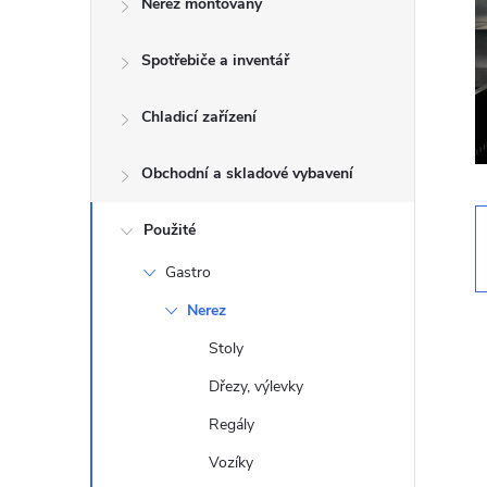
Nerez montovaný
t
Spotřebiče a inventář
r
a
Chladicí zařízení
n
Obchodní a skladové vybavení
n
Použité
Gastro
í
Nerez
p
Stoly
Dřezy, výlevky
a
Regály
n
Vozíky