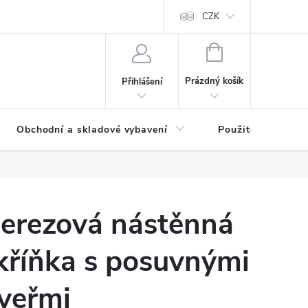
y osobních údajů
CZK
NÁKUPNÍ
KOŠÍK
Prázdný košík
Přihlášení
Obchodní a skladové vybavení
Použité
erezová nástěnná
kříňka s posuvnými
veřmi