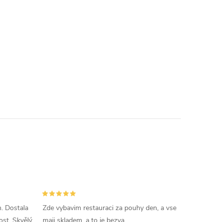
. Dostala
Zde vybavim restauraci za pouhy den, a vse
ost. Skvělý
maji skladem, a to je bezva.