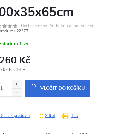
00x35x65cm
Podrobnosti hodnocení
Neohodnoceno
produktu:
22377
Skladem
1 ks
 260 Kč
0 Kč bez DPH
ná
:
VLOŽIT DO KOŠÍKU
Dotaz k produktu
Sdílet
Tisk