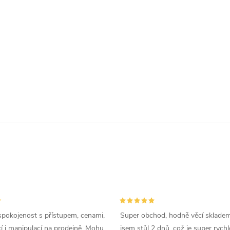
spokojenost s přístupem, cenami,
Super obchod, hodně věcí skladem
 i manipulací na prodejně. Mohu
jsem stůl 2 dnů, což je super rychl