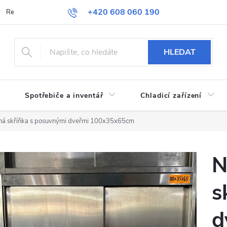
+420 608 060 190
Reklamace a vrácení zboží
Obchodní podmínky
Podmínky ochran
HLEDAT
Spotřebiče a inventář
Chladicí zařízení
ná skříňka s posuvnými dveřmi 100x35x65cm
N
s
d