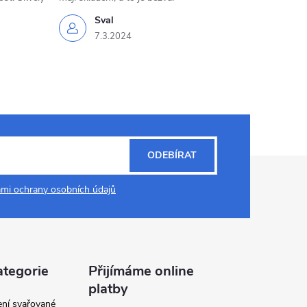
Sval
7.3.2024
ODEBÍRAT
mi ochrany osobních údajů
ategorie
Přijímáme online
platby
ení svařované