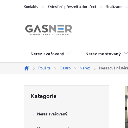
Přejít
Kontakty
Odeslání, převzetí a doručení
Realizace
na
obsah
Nerez svařovaný
Nerez montovaný
Použité
Gastro
Nerez
Nerezová nástěn
Domů
P
Přeskočit
Kategorie
kategorie
o
Nerez svařovaný
s