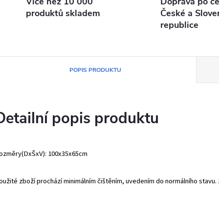
Více než 10 000
Doprava po ce
produktů skladem
České a Slove
republice
POPIS PRODUKTU
Detailní popis produktu
ozměry(DxŠxV): 100x35x65cm
oužité zboží prochází minimálním čištěním, uvedením do normálního stavu. Z