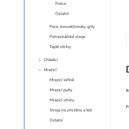
e
Police
Ostatní
l
Pece, konvektomaty, grily
Potravinářské stroje
Teplé vitríny
Chladicí
Mrazicí
Mrazicí skříně
Mrazicí pulty
R
Mrazicí vitríny
P
Stroje na zmrzlinu a led
Ostatní