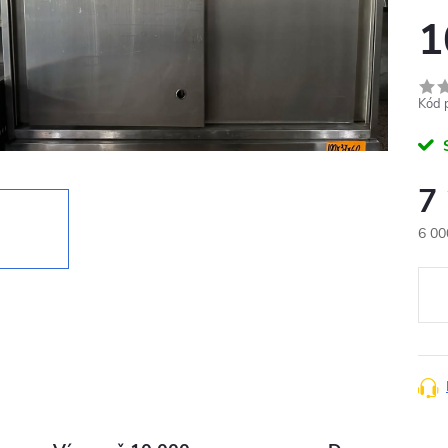
1
Kód 
7
6 00
Měr
cena