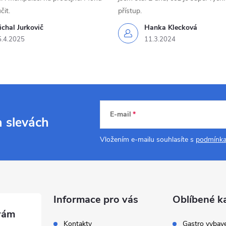
čit.
přístup.
chal Jurkovič
Hanka Klecková
5.4.2025
11.3.2024
E-mail
a slevách
Vložením e-mailu souhlasíte s
podmínka
Informace pro vás
Oblíbené k
Kontakty
Gastro vybav