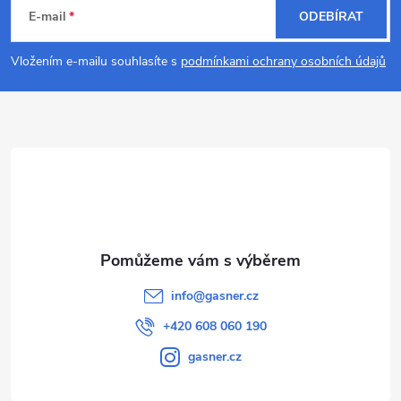
á
E-mail
ODEBÍRAT
p
Vložením e-mailu souhlasíte s
podmínkami ochrany osobních údajů
a
t
í
info
@
gasner.cz
+420 608 060 190
gasner.cz