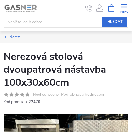
Přejít
NÁKUPNÍ
KOŠÍK
na
obsah
HLEDAT
Nerez
Nerezová stolová
dvoupatrová nástavba
100x30x60cm
Podrobnosti hodnocení
Neohodnoceno
Kód produktu:
22470