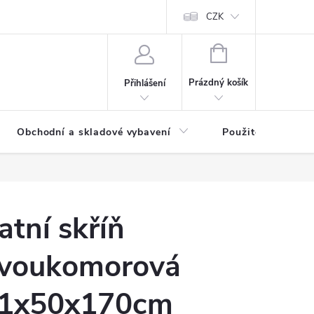
y osobních údajů
CZK
NÁKUPNÍ
KOŠÍK
Prázdný košík
Přihlášení
Obchodní a skladové vybavení
Použité
atní skříň
voukomorová
1x50x170cm