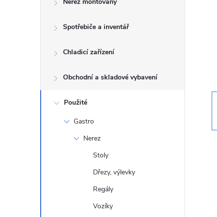
Nerez montovaný
t
Spotřebiče a inventář
r
a
Chladicí zařízení
n
Obchodní a skladové vybavení
n
Použité
Gastro
í
Nerez
p
Stoly
Dřezy, výlevky
a
Regály
n
Vozíky