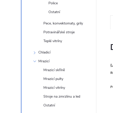
e
Police
Ostatní
l
Pece, konvektomaty, grily
Potravinářské stroje
Teplé vitríny
Chladicí
Mrazicí
Š
Mrazicí skříně
R
Mrazicí pulty
P
Mrazicí vitríny
Stroje na zmrzlinu a led
Ostatní