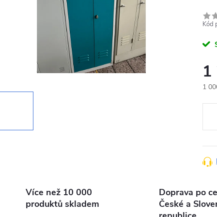
Kód 
1
1 00
Měr
cena
Více než 10 000
Doprava po ce
produktů skladem
České a Slove
republice