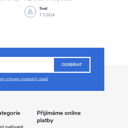
Sval
7.3.2024
ODEBÍRAT
mi ochrany osobních údajů
ategorie
Přijímáme online
platby
ení svařované