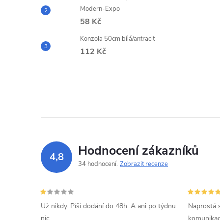
Modern-Expo
58 Kč
Konzola 50cm bílá/antracit
112 Kč
Hodnocení zákazníků
4,8
34 hodnocení
Zobrazit recenze
Už nikdy. Píší dodání do 48h. A ani po týdnu
Naprostá 
nic.
komunikací