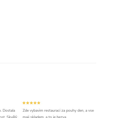
. Dostala
Zde vybavim restauraci za pouhy den, a vse
ost. Skvělý
maji skladem, a to je bezva.