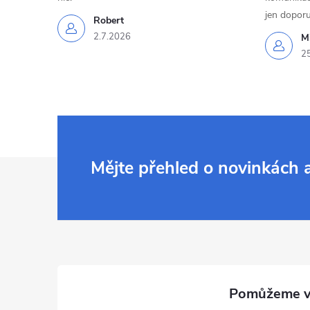
jen doporu
Robert
2.7.2026
Mi
2
Z
Mějte přehled o novinkách
á
p
a