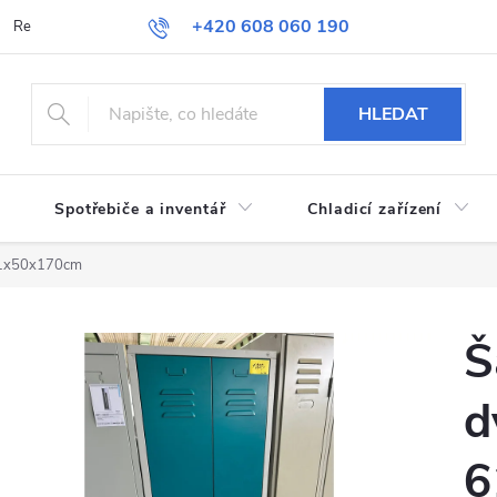
+420 608 060 190
Reklamace a vrácení zboží
Obchodní podmínky
Podmínky ochran
HLEDAT
Spotřebiče a inventář
Chladicí zařízení
 61x50x170cm
Š
d
6