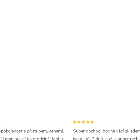
spokojenost s přístupem, cenami,
Super obchod, hodně věcí skladem
 i manipulací na prodejně. Mohu
jsem stůl 2 dnů, což je super rychl