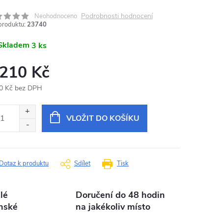
Podrobnosti hodnocení
Neohodnoceno
produktu:
23740
Skladem
3 ks
 210 Kč
0 Kč bez DPH
ná
:
VLOŽIT DO KOŠÍKU
Dotaz k produktu
Sdílet
Tisk
lé
Doručení do 48 hodin
nské
na jakékoliv místo