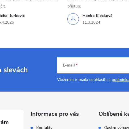
čit.
přístup.
chal Jurkovič
Hanka Klecková
5.4.2025
11.3.2024
E-mail
a slevách
Vložením e-mailu souhlasíte s
podmínka
Informace pro vás
Oblíbené k
Kontakty
Gastro vybav