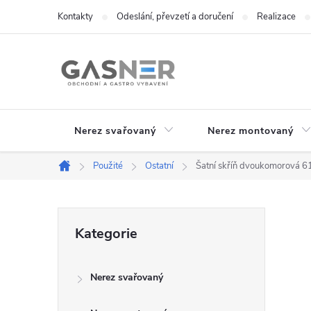
Přejít
Kontakty
Odeslání, převzetí a doručení
Realizace
na
obsah
Nerez svařovaný
Nerez montovaný
Použité
Ostatní
Šatní skříň dvoukomorová
Domů
P
Přeskočit
Kategorie
kategorie
o
Nerez svařovaný
s