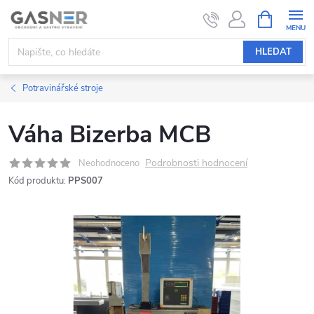
Přejít
NÁKUPNÍ
KOŠÍK
na
obsah
HLEDAT
Potravinářské stroje
Váha Bizerba MCB
Podrobnosti hodnocení
Neohodnoceno
Kód produktu:
PPS007