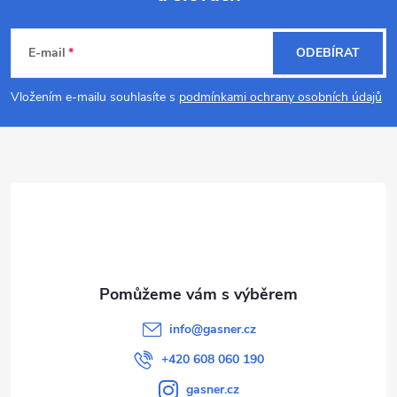
Z
á
E-mail
ODEBÍRAT
p
Vložením e-mailu souhlasíte s
podmínkami ochrany osobních údajů
a
t
í
info
@
gasner.cz
+420 608 060 190
gasner.cz